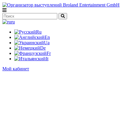
ru
Ru
En
Ua
De
Fr
It
Мой кабинет