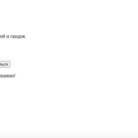
тей и скидок
ться
мпании!