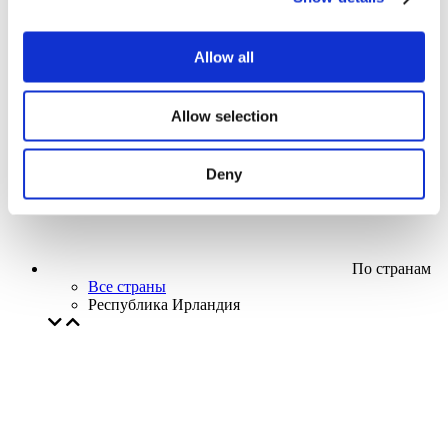
Кино
Творческий вечер
Наше спецпредложение
Allow all
Без поджанра
Применить
Allow selection
Deny
По странам
Все страны
Республика Ирландия