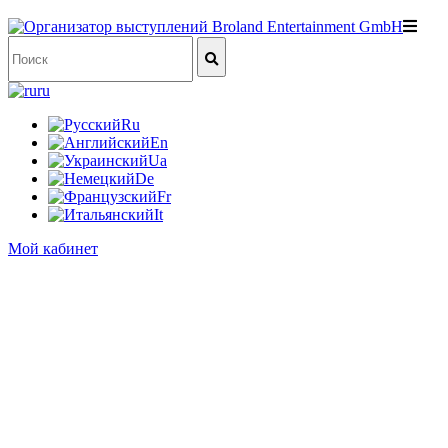
ru
Ru
En
Ua
De
Fr
It
Мой кабинет