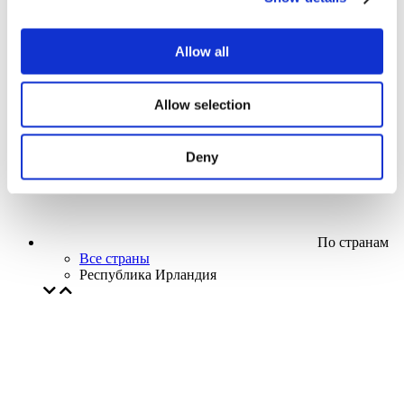
Кино
Творческий вечер
Наше спецпредложение
Allow all
Без поджанра
Применить
Allow selection
Deny
По странам
Все страны
Республика Ирландия