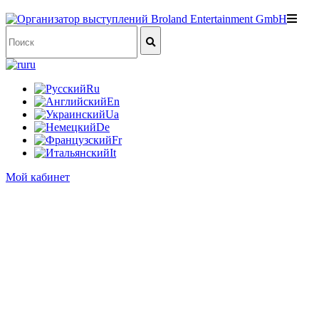
ru
Ru
En
Ua
De
Fr
It
Мой кабинет