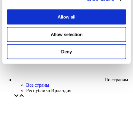
Кино
Творческий вечер
Наше спецпредложение
Allow all
Без поджанра
Применить
Allow selection
Deny
По странам
Все страны
Республика Ирландия