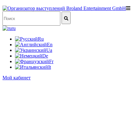
ru
Ru
En
Ua
De
Fr
It
Мой кабинет