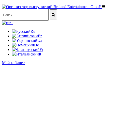
ru
Ru
En
Ua
De
Fr
It
Мой кабинет