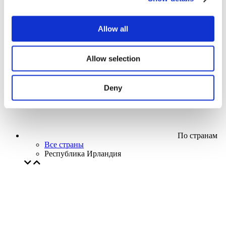
Кино
Творческий вечер
Наше спецпредложение
Allow all
Без поджанра
Применить
Allow selection
Deny
По странам
Все страны
Республика Ирландия