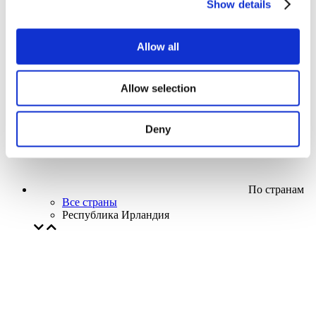
Show details
Кино
Творческий вечер
Наше спецпредложение
Allow all
Без поджанра
Применить
Allow selection
Deny
По странам
Все страны
Республика Ирландия