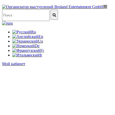
ru
Ru
En
Ua
De
Fr
It
Мой кабинет