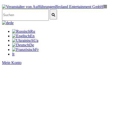
de
Ru
En
Ua
De
Fr
It
Mein Konto