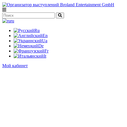
ru
Ru
En
Ua
De
Fr
It
Мой кабинет