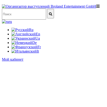
ru
Ru
En
Ua
De
Fr
It
Мой кабинет