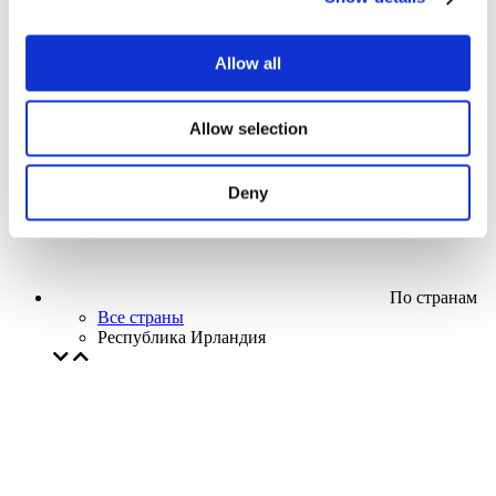
Кино
Творческий вечер
Наше спецпредложение
Allow all
Без поджанра
Применить
Allow selection
Deny
По странам
Все страны
Республика Ирландия