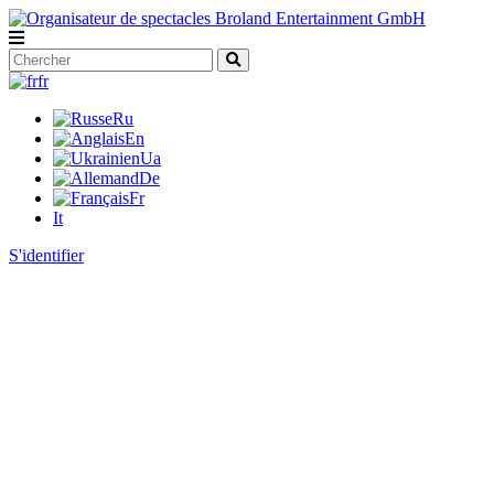
fr
Ru
En
Ua
De
Fr
It
S'identifier