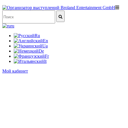
ru
Ru
En
Ua
De
Fr
It
Мой кабинет