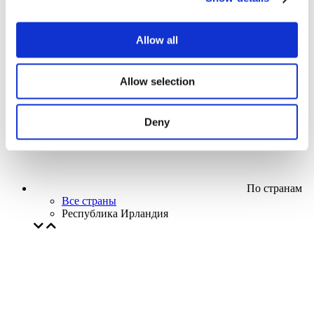
Кино
Творческий вечер
Наше спецпредложение
Allow all
Без поджанра
Применить
Allow selection
Deny
По странам
Все страны
Республика Ирландия