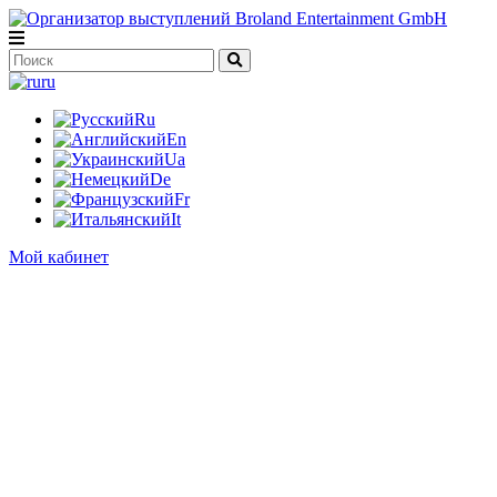
ru
Ru
En
Ua
De
Fr
It
Мой кабинет