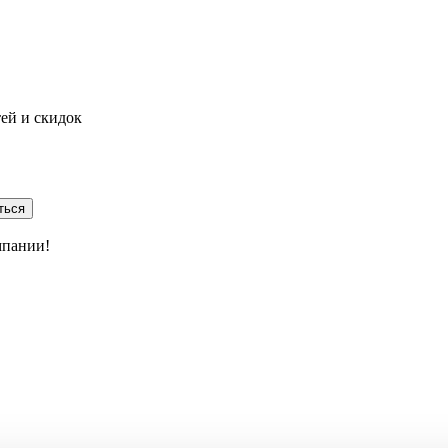
тей и скидок
ться
мпании!