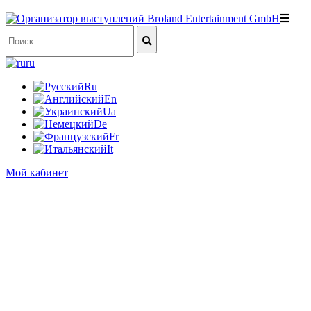
ru
Ru
En
Ua
De
Fr
It
Мой кабинет