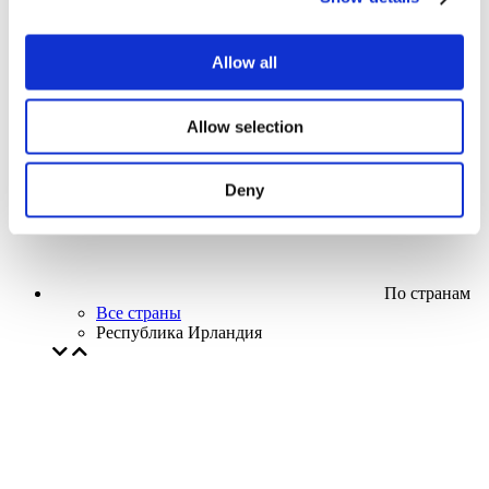
Кино
Творческий вечер
Наше спецпредложение
Allow all
Без поджанра
Применить
Allow selection
Deny
По странам
Все страны
Республика Ирландия