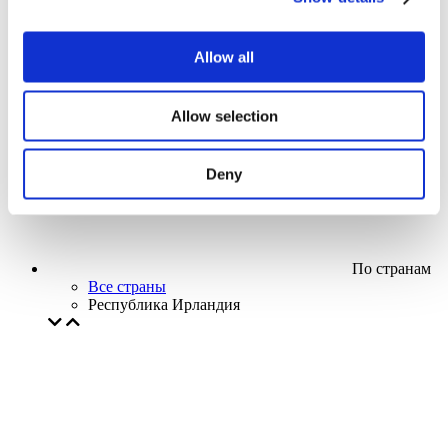
Кино
Творческий вечер
Наше спецпредложение
Allow all
Без поджанра
Применить
Allow selection
Deny
По странам
Все страны
Республика Ирландия