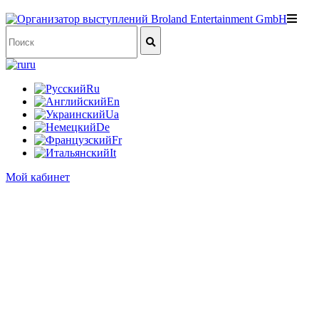
ru
Ru
En
Ua
De
Fr
It
Мой кабинет