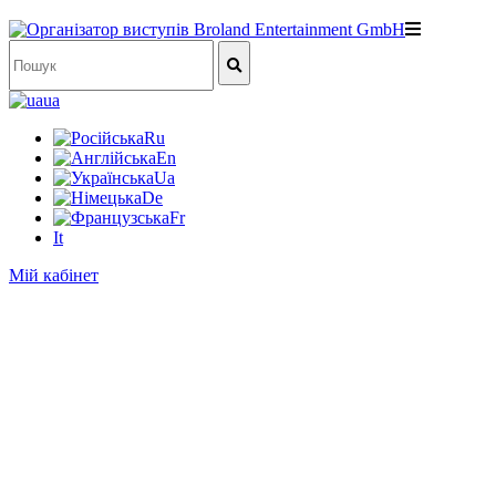
ua
Ru
En
Ua
De
Fr
It
Мій кабінет