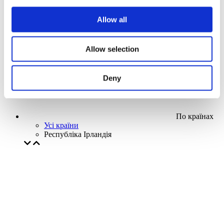
Наша спецпропозиція
Allow all
Без піджанру
Застосувати
Allow selection
Deny
По країнах
Усі країни
Республіка Ірландія