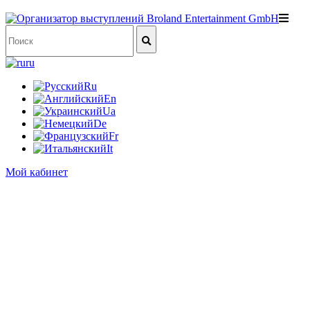
ru
Ru
En
Ua
De
Fr
It
Мой кабинет