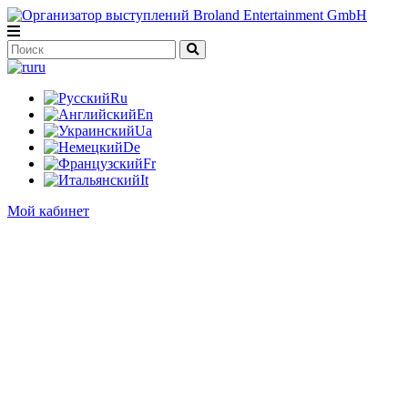
ru
Ru
En
Ua
De
Fr
It
Мой кабинет