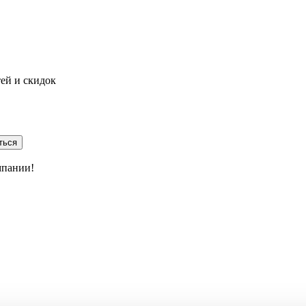
тей и скидок
ться
мпании!