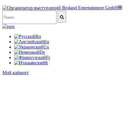
ru
Ru
En
Ua
De
Fr
It
Мой кабинет