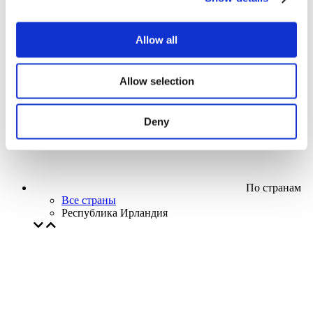
Кино
Творческий вечер
Наше спецпредложение
Allow all
Без поджанра
Применить
Allow selection
Deny
По странам
Все страны
Республика Ирландия