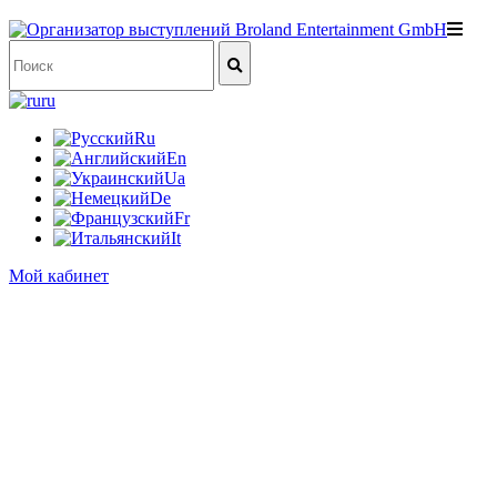
ru
Ru
En
Ua
De
Fr
It
Мой кабинет