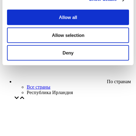
Кино
Творческий вечер
Наше спецпредложение
Allow all
Без поджанра
Применить
Allow selection
Deny
По странам
Все страны
Республика Ирландия