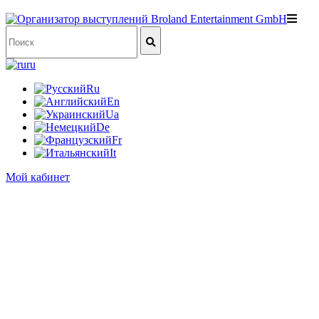
ru
Ru
En
Ua
De
Fr
It
Мой кабинет