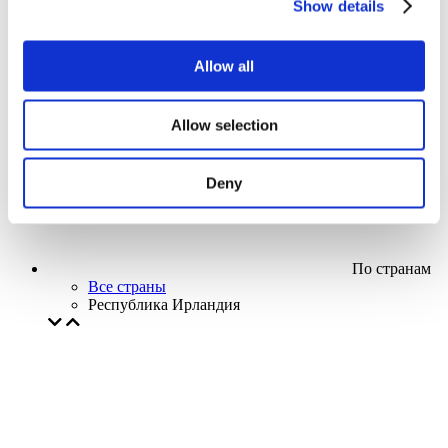
Show details
Кино
Творческий вечер
Наше спецпредложение
Allow all
Без поджанра
Применить
Allow selection
Deny
По странам
Все страны
Республика Ирландия