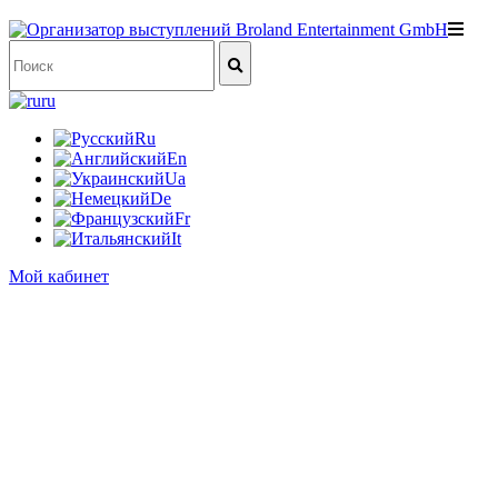
ru
Ru
En
Ua
De
Fr
It
Мой кабинет