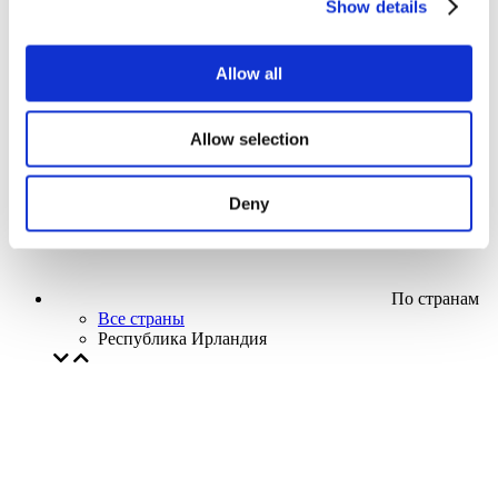
Show details
Кино
Творческий вечер
Наше спецпредложение
Allow all
Без поджанра
Применить
Allow selection
Deny
По странам
Все страны
Республика Ирландия