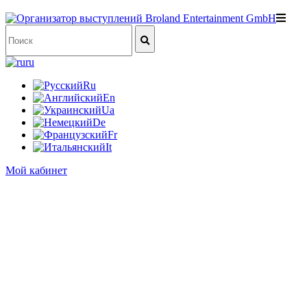
ru
Ru
En
Ua
De
Fr
It
Мой кабинет