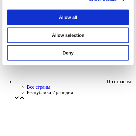
Кино
Творческий вечер
Наше спецпредложение
Allow all
Без поджанра
Применить
Allow selection
Deny
По странам
Все страны
Республика Ирландия