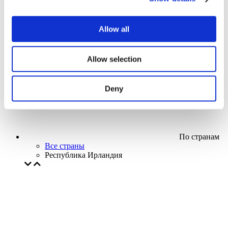
Кино
Творческий вечер
Наше спецпредложение
Allow all
Без поджанра
Применить
Allow selection
Deny
По странам
Все страны
Республика Ирландия