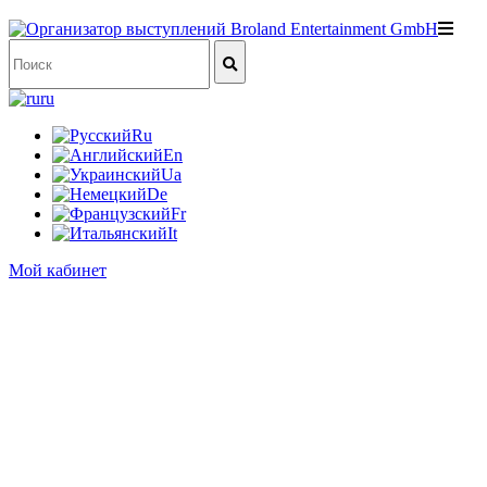
ru
Ru
En
Ua
De
Fr
It
Мой кабинет