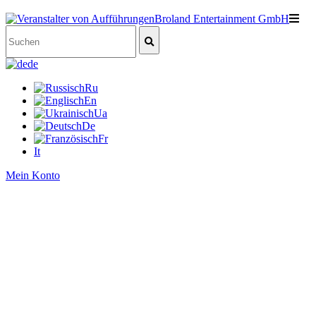
de
Ru
En
Ua
De
Fr
It
Mein Konto