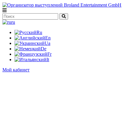
ru
Ru
En
Ua
De
Fr
It
Мой кабинет