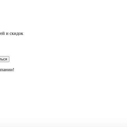
тей и скидок
ться
мпании!