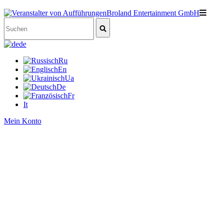
de
Ru
En
Ua
De
Fr
It
Mein Konto