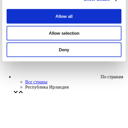
Кино
Творческий вечер
Наше спецпредложение
Allow all
Без поджанра
Применить
Allow selection
Deny
По странам
Все страны
Республика Ирландия