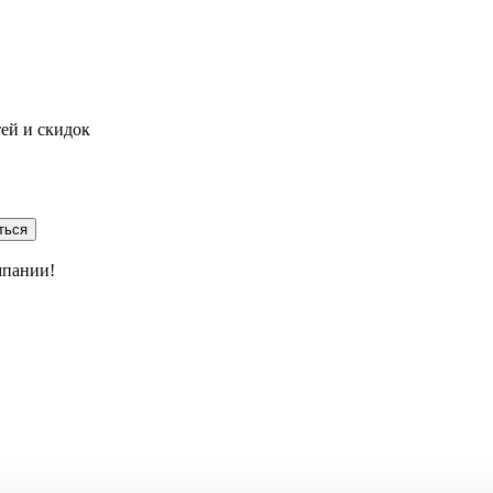
тей и скидок
ться
мпании!