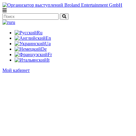
ru
Ru
En
Ua
De
Fr
It
Мой кабинет