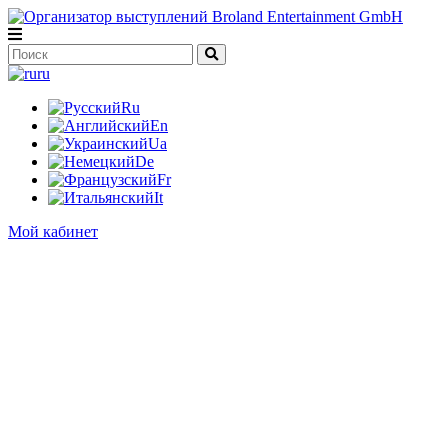
ru
Ru
En
Ua
De
Fr
It
Мой кабинет