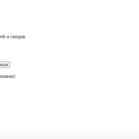
тей и скидок
ться
мпании!