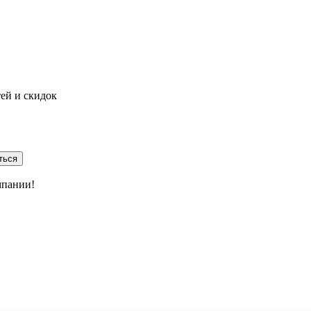
тей и скидок
ться
мпании!