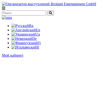
ru
Ru
En
Ua
De
Fr
It
Мой кабинет