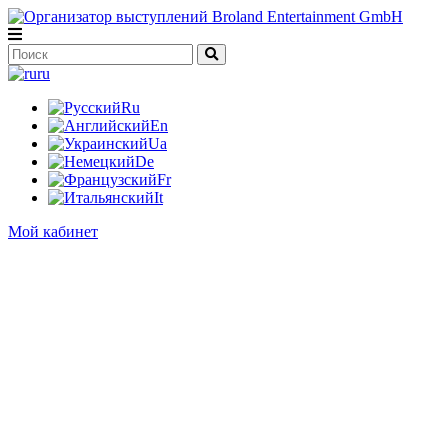
ru
Ru
En
Ua
De
Fr
It
Мой кабинет