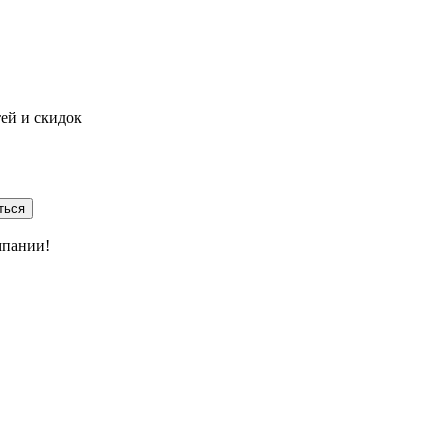
тей и скидок
ться
мпании!