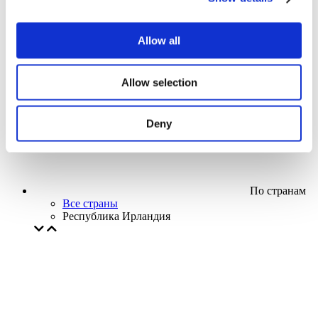
Кино
Творческий вечер
Наше спецпредложение
Allow all
Без поджанра
Применить
Allow selection
Deny
По странам
Все страны
Республика Ирландия