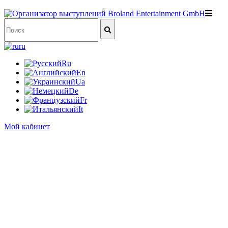
ru
Ru
En
Ua
De
Fr
It
Мой кабинет