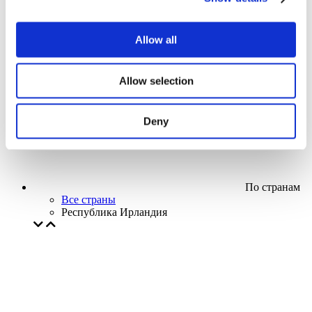
Кино
Творческий вечер
Наше спецпредложение
Allow all
Без поджанра
Применить
Allow selection
Deny
По странам
Все страны
Республика Ирландия