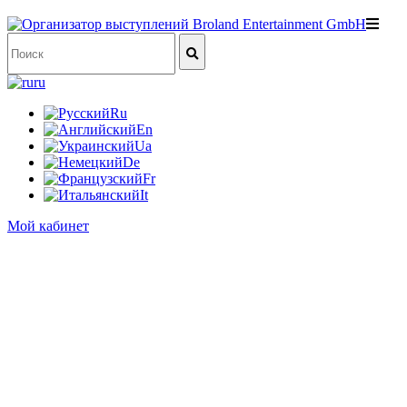
ru
Ru
En
Ua
De
Fr
It
Мой кабинет