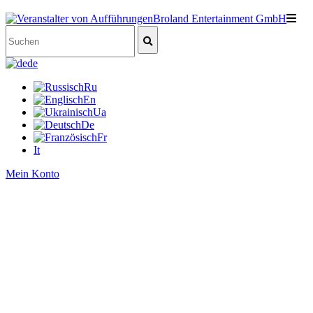
de
Ru
En
Ua
De
Fr
It
Mein Konto