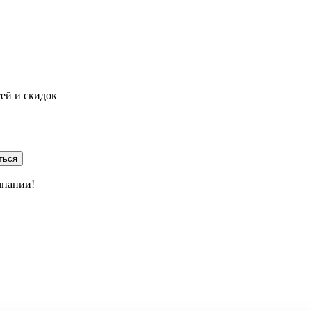
тей и скидок
ться
мпании!