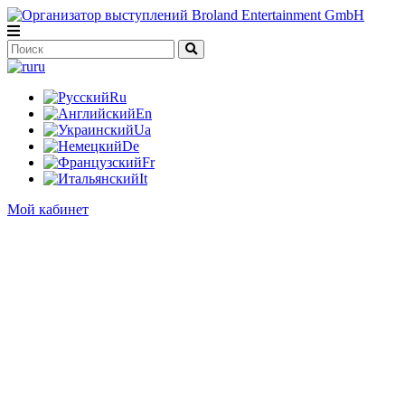
ru
Ru
En
Ua
De
Fr
It
Мой кабинет