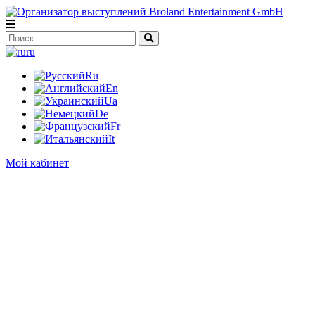
ru
Ru
En
Ua
De
Fr
It
Мой кабинет