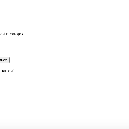
тей и скидок
ться
мпании!