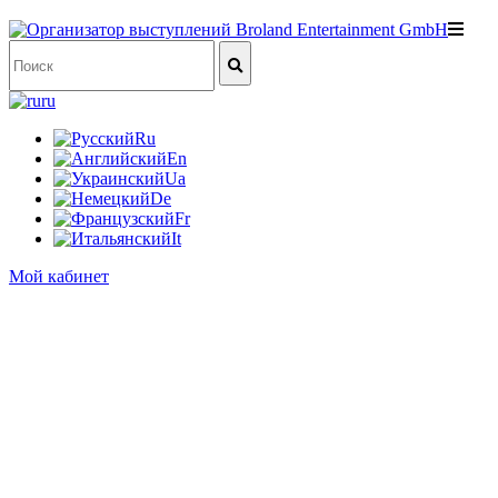
ru
Ru
En
Ua
De
Fr
It
Мой кабинет