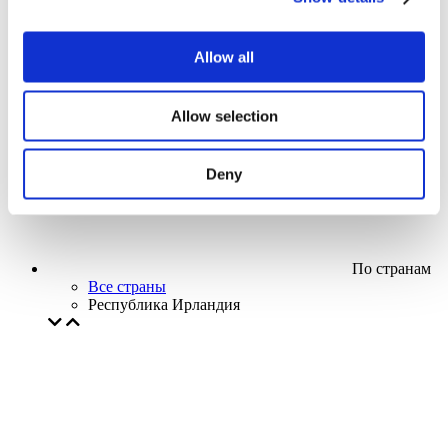
Кино
Творческий вечер
Наше спецпредложение
Allow all
Без поджанра
Применить
Allow selection
Deny
По странам
Все страны
Республика Ирландия