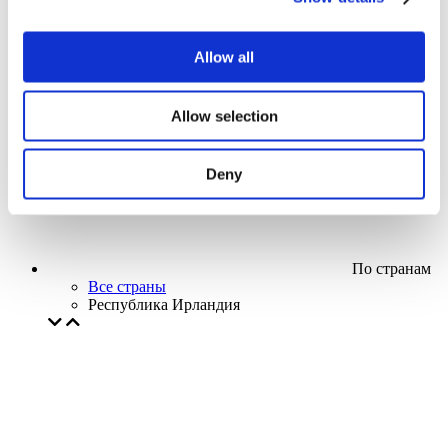
Кино
Творческий вечер
Наше спецпредложение
Allow all
Без поджанра
Применить
Allow selection
Deny
По странам
Все страны
Республика Ирландия