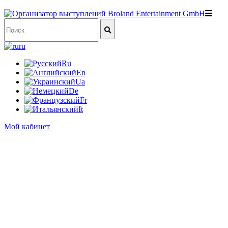
ru
Ru
En
Ua
De
Fr
It
Мой кабинет