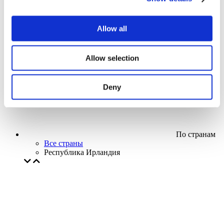
Кино
Творческий вечер
Наше спецпредложение
Allow all
Без поджанра
Применить
Allow selection
Deny
По странам
Все страны
Республика Ирландия