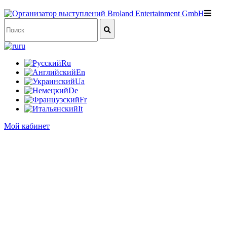
ru
Ru
En
Ua
De
Fr
It
Мой кабинет