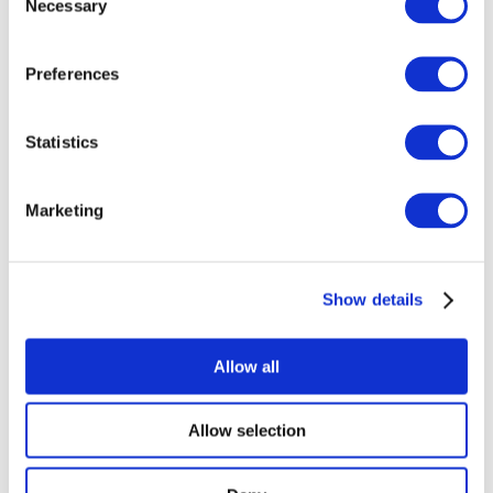
Necessary
Selection
Preferences
Veranstaltungen
Statistics
Marketing
Show
Parks and attractions
Show details
Cinema
Creative evening
Unser spezielles Angebot
Allow all
Ohne Subgenre
Anwenden
Allow selection