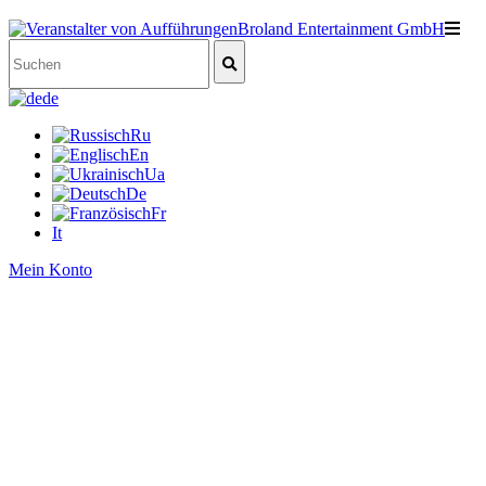
de
Ru
En
Ua
De
Fr
It
Mein Konto