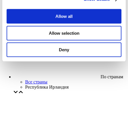
Кино
Творческий вечер
Наше спецпредложение
Allow all
Без поджанра
Применить
Allow selection
Deny
По странам
Все страны
Республика Ирландия