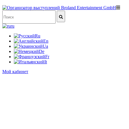
ru
Ru
En
Ua
De
Fr
It
Мой кабинет