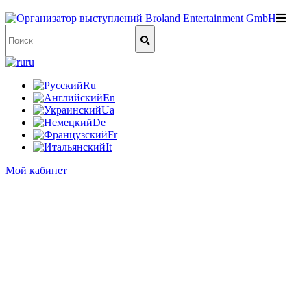
ru
Ru
En
Ua
De
Fr
It
Мой кабинет