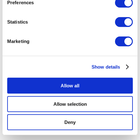
Preferences
Мероприятия
Statistics
Marketing
Шоу
Парки и аттракционы
Show details
Кино
Творческий вечер
Наше спецпредложение
Allow all
Без поджанра
Применить
Allow selection
Deny