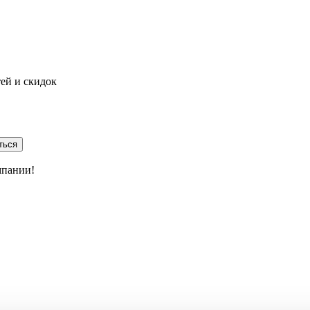
тей и скидок
ться
мпании!