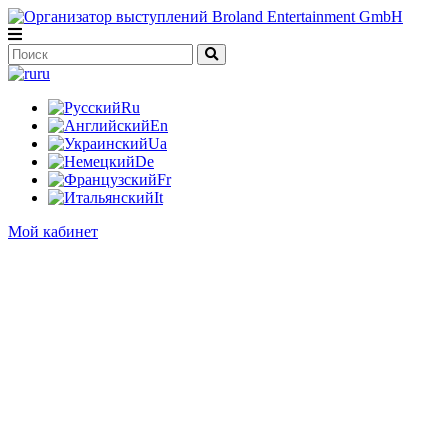
ru
Ru
En
Ua
De
Fr
It
Мой кабинет