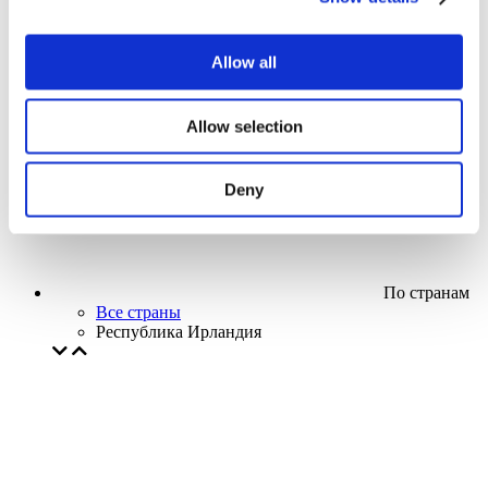
Кино
Творческий вечер
Наше спецпредложение
Allow all
Без поджанра
Применить
Allow selection
Deny
По странам
Все страны
Республика Ирландия