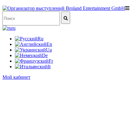
ru
Ru
En
Ua
De
Fr
It
Мой кабинет