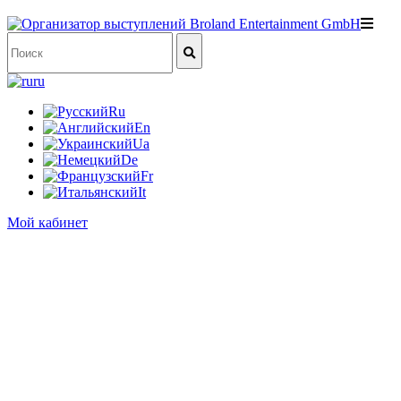
ru
Ru
En
Ua
De
Fr
It
Мой кабинет