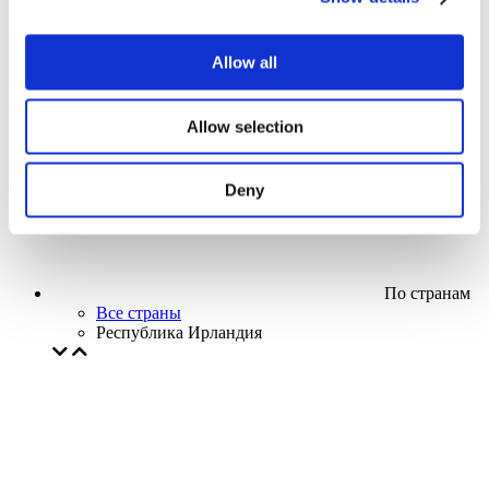
Кино
Творческий вечер
Наше спецпредложение
Allow all
Без поджанра
Применить
Allow selection
Deny
По странам
Все страны
Республика Ирландия