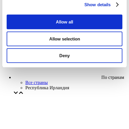
Кино
Show details
Творческий вечер
Наше спецпредложение
Без поджанра
Allow all
Применить
Allow selection
Deny
По странам
Все страны
Республика Ирландия