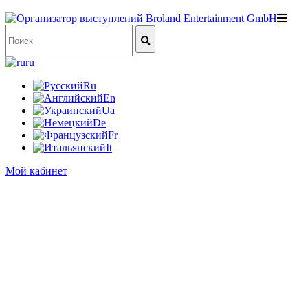
ru
Ru
En
Ua
De
Fr
It
Мой кабинет