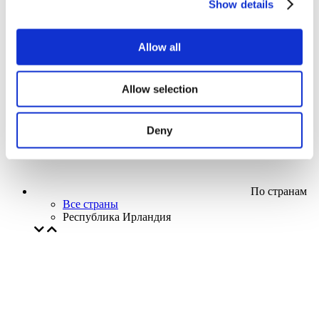
Show details
Кино
Творческий вечер
Наше спецпредложение
Allow all
Без поджанра
Применить
Allow selection
Deny
По странам
Все страны
Республика Ирландия