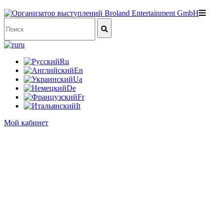
ru
Ru
En
Ua
De
Fr
It
Мой кабинет