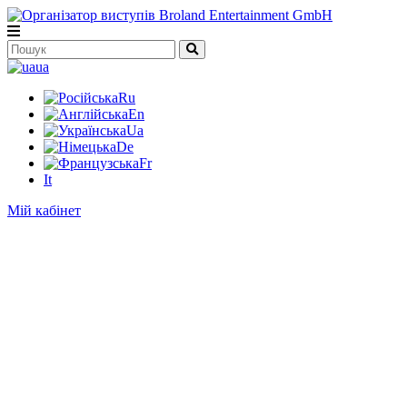
ua
Ru
En
Ua
De
Fr
It
Мій кабінет