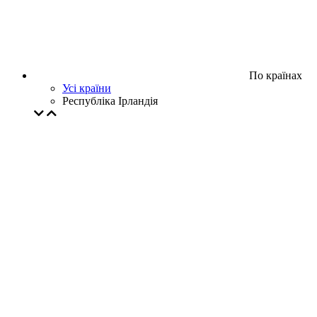
По країнах
Усі країни
Республіка Ірландія