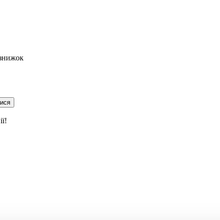
 знижок
тися
ї!