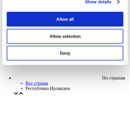
Show details
Кино
Творческий вечер
Наше спецпредложение
Allow all
Без поджанра
Применить
Allow selection
Deny
По странам
Все страны
Республика Ирландия