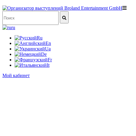
ru
Ru
En
Ua
De
Fr
It
Мой кабинет