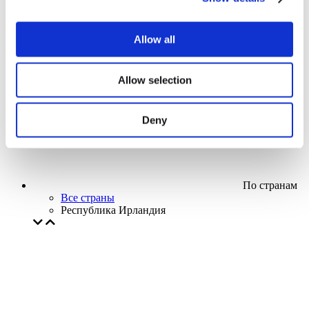
Кино
Творческий вечер
Наше спецпредложение
Allow all
Без поджанра
Применить
Allow selection
Deny
По странам
Все страны
Республика Ирландия