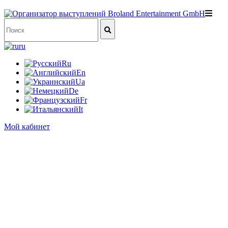
ru
Ru
En
Ua
De
Fr
It
Мой кабинет